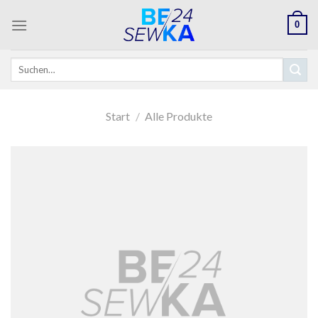
Skip
0
to
content
Suchen
nach:
Start
/
Alle Produkte