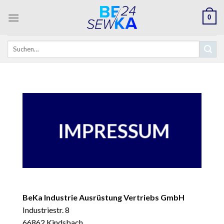
Skip
0
to
content
Suchen
nach:
IMPRESSUM
BeKa Industrie Ausrüstung Vertriebs GmbH
Industriestr. 8
66862 Kindsbach