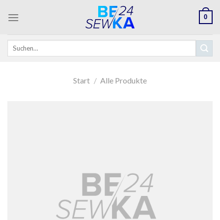
Skip
0
to
content
Suchen
nach:
Start
/
Alle Produkte