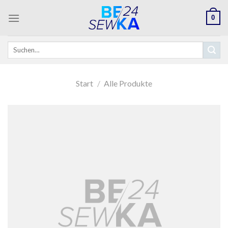
Skip
0
to
content
Suchen
nach:
Start
/
Alle Produkte