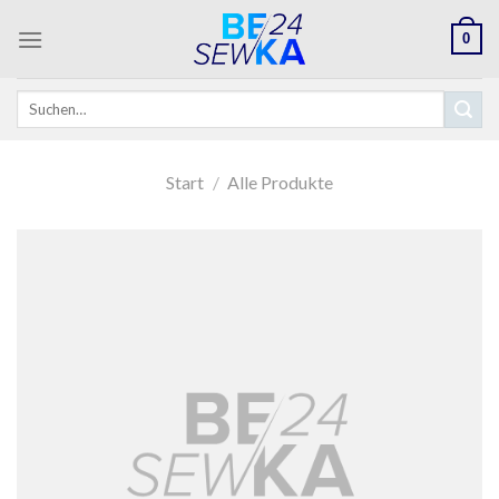
Skip
0
to
content
Suchen
nach:
Start
/
Alle Produkte