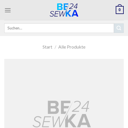
Skip
0
to
content
Suchen
nach:
Start
/
Alle Produkte