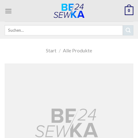
Skip
0
to
content
Suchen
nach:
Start
/
Alle Produkte