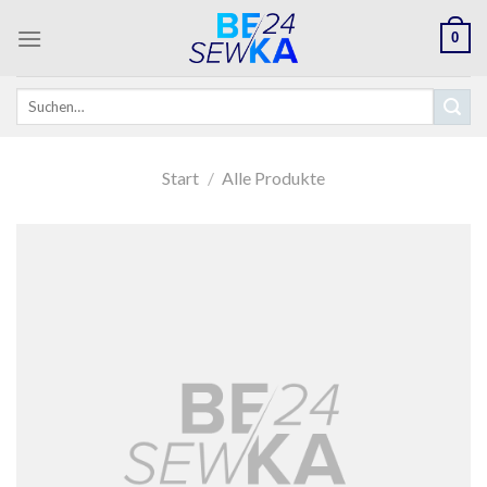
Skip
0
to
content
Suchen
nach:
Start
/
Alle Produkte