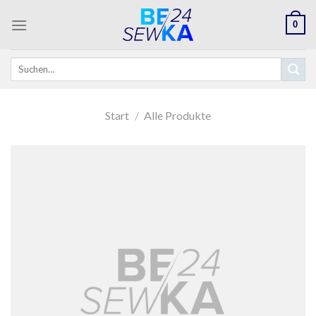
Skip
0
to
content
Suchen
nach:
Start
/
Alle Produkte