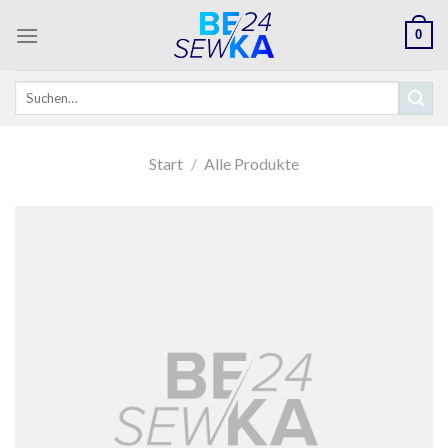
Skip
0
to
content
Suchen
nach:
Start
/
Alle Produkte