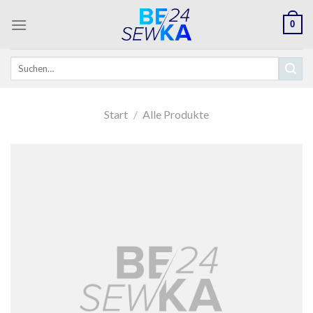
Skip
0
to
content
Suchen
nach:
Start
/
Alle Produkte