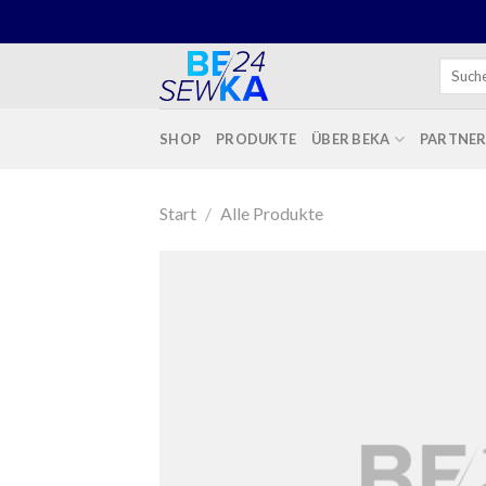
Skip
to
content
Suchen
nach:
SHOP
PRODUKTE
ÜBER BEKA
PARTNE
Start
/
Alle Produkte