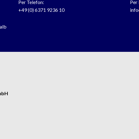
Per Telefon:
Per 
+49 (0) 6371 9236 10
inf
halb
GmbH