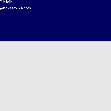
E-Mail:
o@bekasew24.com