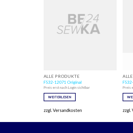
NICHT VORRÄTIG
E
ALLE PRODUKTE
ALL
nal
F532-12071 Original
F532-
sichtbar
Preis erst nach Login sichtbar
Preis 
WEITERLESEN
WE
en
zzgl. Versandkosten
zzgl.