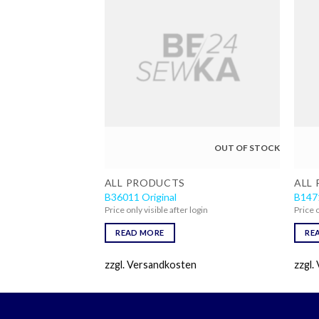
OUT OF STOCK
OUT OF STOCK
ALL PRODUCTS
ALL
0 Original
B36011 Original
B1471
 login
Price only visible after login
Price o
READ MORE
RE
en
zzgl. Versandkosten
zzgl.