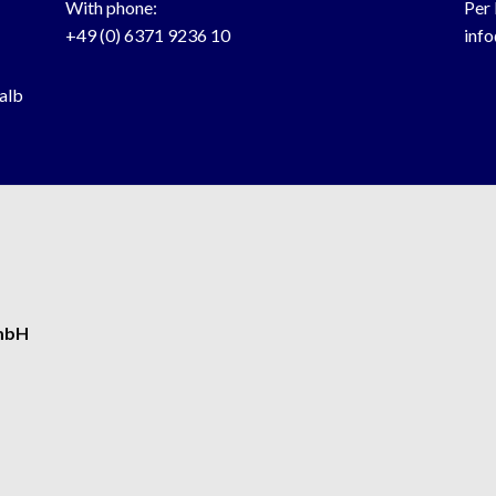
With phone:
Per 
+49 (0) 6371 9236 10
inf
halb
GmbH