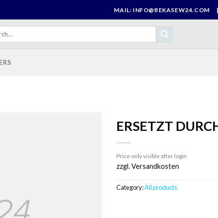
MAIL: INFO@BEKASEW24.COM
h
ERS
ERSETZT DURCH
Price only visible after login
zzgl. Versandkosten
Category:
All products