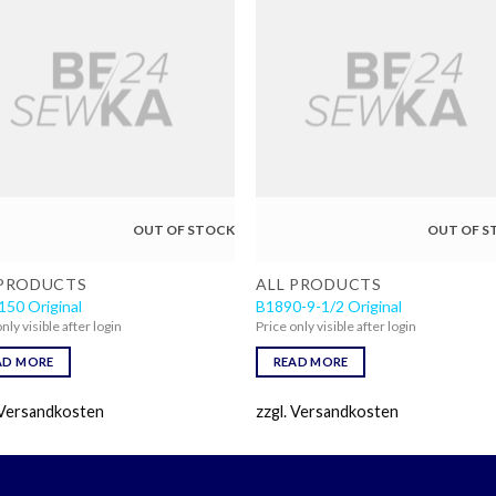
OUT OF STOCK
OUT OF S
 PRODUCTS
ALL PRODUCTS
50 Original
B1890-9-1/2 Original
nly visible after login
Price only visible after login
AD MORE
READ MORE
 Versandkosten
zzgl. Versandkosten