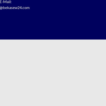
E-Mail:
o@bekasew24.com