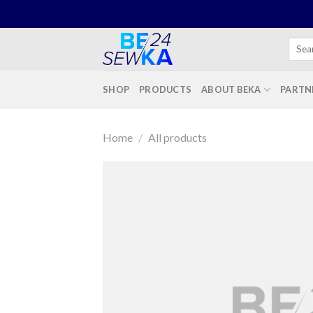
Skip
to
content
Searc
for:
SHOP
PRODUCTS
ABOUT BEKA
PARTN
Home
/
All products