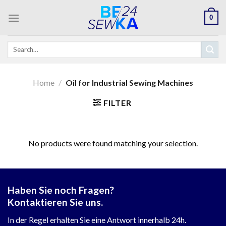
Skip
0
to
content
Search
for:
Home
/
Oil for Industrial Sewing Machines
FILTER
No products were found matching your selection.
Haben Sie noch Fragen?
Kontaktieren Sie uns.
In der Regel erhalten Sie eine Antwort innerhalb 24h.