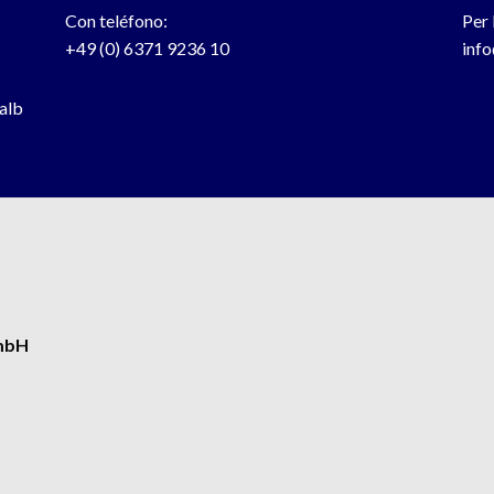
Con teléfono:
Per 
+49 (0) 6371 9236 10
inf
halb
GmbH