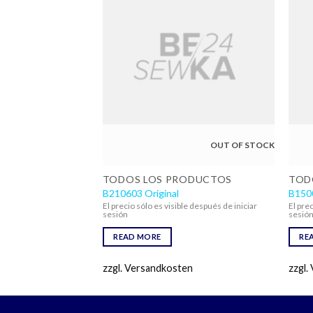
OUT OF STOCK
OUT OF STOCK
ODUCTOS
TODOS LOS PRODUCTOS
TOD
al
B210603 Original
B1500
le después de iniciar
El precio sólo es visible después de iniciar
El pre
sesión
sesió
READ MORE
RE
en
zzgl. Versandkosten
zzgl.