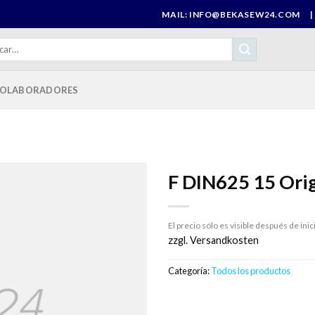
MAIL: INFO@BEKASEW24.COM
|
r
OLABORADORES
F DIN625 15 Orig
El precio sólo es visible después de inic
zzgl. Versandkosten
Categoría:
Todos los productos