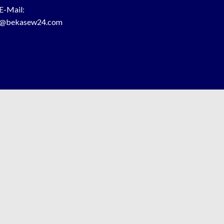
E-Mail:
o@bekasew24.com