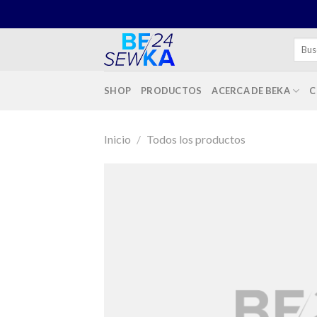
Skip
to
content
Busca
por:
SHOP
PRODUCTOS
ACERCA DE BEKA
C
Inicio
/
Todos los productos